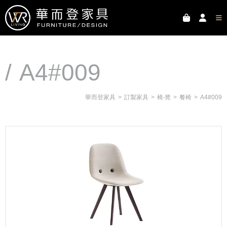
A4#009
華而登家具
訂製家具
椅‧凳
餐椅
A4#009