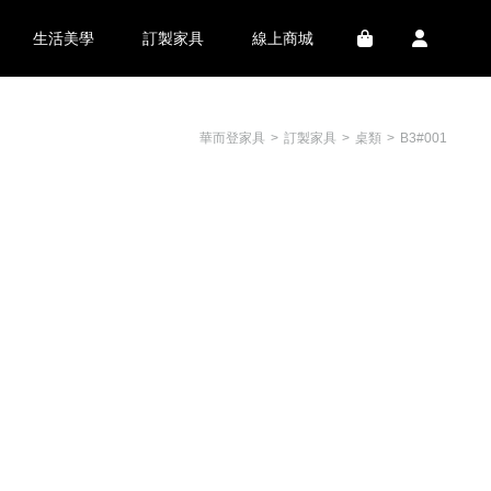
生活美學
訂製家具
線上商城
華而登家具
訂製家具
桌類
B3#001